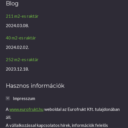
Blog
opens
in
211 m2-es raktár
new
2024.03.08.
window
40 m2-es raktár
2024.02.02.
252 m2-es raktár
2023.12.18.
Hasznos információk
Impresszum
A
www.eurofrukt.hu
weboldal az Eurofrukt Kft. tulajdonában
áll.
A vállalkozással kapcsolatos hírek, információk felelős