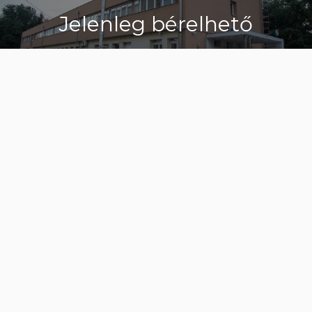
Jelenleg bérelhető
márc
8
2024